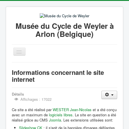
Musée du Cycle de Weyler à
Arlon (Belgique)
Basculer
la
navigation
Accueil
Informations concernant le site
Philippe Tibesar
internet
Histoire du vélo
Détails
Galerie Photos
Affichages : 17022
Coin Presse
Ce site a été réalisé par
WESTER Jean-Nicolas
et a été conçu
avec un maximum de
Liens
logiciels libres
. Le site en question a été
réalisé grâce au CMS
Joomla
. Les extensions utilisées sont:
Informations
Slideshow CK
: il s'agit de la bannière d'images défilantes.