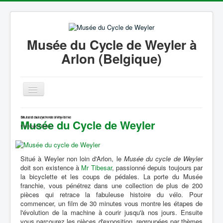
Musée du Cycle de Weyler à
Arlon (Belgique)
Basculer
la
navigation
Accueil
Musée du cycle de Weyler
De la draisienne à l'e-bike
De la draisienne à l'e-bike
Musée du Cycle de Weyler
Philippe Tibesar
Philippe Tibesar
Histoire du vélo
Situé à Weyler non loin d'Arlon, le
Musée du cycle de Weyler
Galerie Photos
doit son existence à
Mr Tibesar
, passionné depuis toujours par
la bicyclette et les coups de pédales. La porte du Musée
Coin Presse
franchie, vous pénétrez dans une collection de plus de 200
pièces qui retrace la fabuleuse histoire du vélo. Pour
Liens
commencer, un film de 30 minutes vous montre les étapes de
l'évolution de la machine à courir jusqu'à nos jours. Ensuite
Informations
vous parcourez les pièces d'exposition, regroupées par thèmes